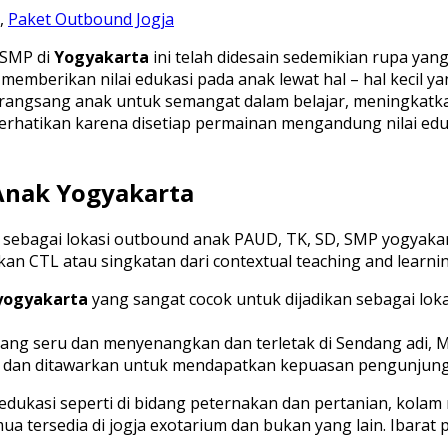
,
Paket Outbound Jogja
 SMP di
Yogyakarta
ini telah didesain sedemikian rupa yan
memberikan nilai edukasi pada anak lewat hal – hal kecil 
rangsang anak untuk semangat dalam belajar, meningkatkan d
 diperhatikan karena disetiap permainan mengandung nilai 
nak Yogyakarta
an sebagai lokasi outbound anak PAUD, TK, SD, SMP yogya
 CTL atau singkatan dari contextual teaching and learning
yogyakarta
yang sangat cocok untuk dijadikan sebagai lok
ang seru dan menyenangkan dan terletak di Sendang adi, M
in dan ditawarkan untuk mendapatkan kepuasan pengunjun
edukasi seperti di bidang peternakan dan pertanian, kolam
a tersedia di jogja exotarium dan bukan yang lain. Ibara